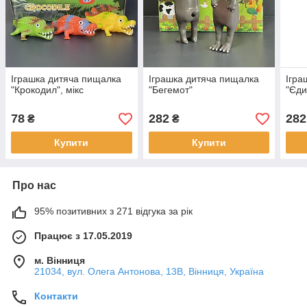
Іграшка дитяча пищалка
Іграшка дитяча пищалка
Ігра
"Крокодил", мікс
"Бегемот"
"Єди
78
282
282
₴
₴
Купити
Купити
Про нас
95% позитивних з 271 відгука за рік
Працює з 17.05.2019
м. Вінниця
21034, вул. Олега Антонова, 13В, Вінниця, Україна
Контакти