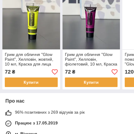
Грим для обличчя "Glow
Грим для обличчя "Glow
Грим
Paint", Хелловін, жовтий,
Paint", Хелловін,
пома
10 мл, Краска для лица
фіолетовий, 10 мл, Краска
"Glo
для лица
мл, 
72
72
120
₴
₴
Купити
Купити
Про нас
96% позитивних з 269 відгуків за рік
Працює з 17.05.2019
м. Вінниця