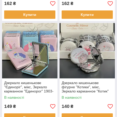
162
162
₴
₴
Купити
Купити
Дзеркало кишенькове
Дзеркало кишенькове
"Єдиноріг", мікс, Зеркало
фігурне "Котики", мікс,
карманное "Единорог" 1903-
Зеркало карманное "Котик"
7
2002-12
В наявності
В наявності
149
140
₴
₴