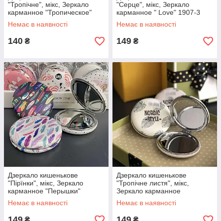
"Тропічне", мікс, Зеркало
"Серце", мікс, Зеркало
карманное "Тропическое"
карманное " Love" 1907-3
Немає в наявності
Немає в наявності
140
149
₴
₴
Дзеркало кишенькове
Дзеркало кишенькове
"Пірїнки", мікс, Зеркало
"Тропічне листя", мікс,
карманное "Перышки"
Зеркало карманное
"Тропические листья" 1908-7
Немає в наявності
Немає в наявності
149
149
₴
₴