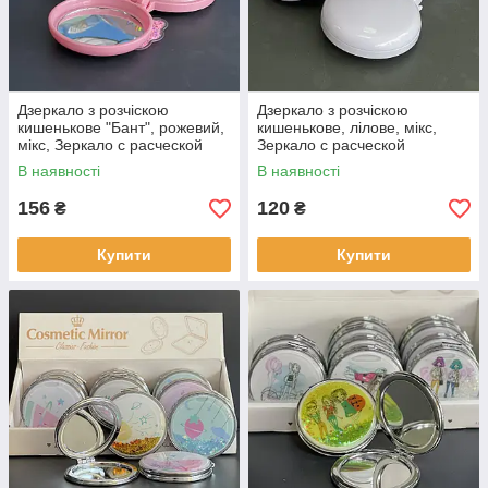
Дзеркало з розчіскою
Дзеркало з розчіскою
кишенькове "Бант", рожевий,
кишенькове, лілове, мікс,
мікс, Зеркало с расческой
Зеркало с расческой
карманное, розовое "Бант"
карманное, лиловое
В наявності
В наявності
156
120
₴
₴
Купити
Купити