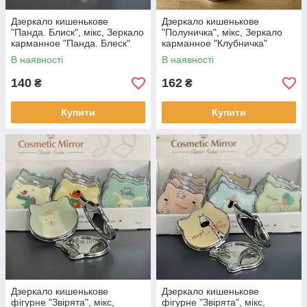
Дзеркало кишенькове
Дзеркало кишенькове
"Панда. Блиск", мікс, Зеркало
"Полуничка", мікс, Зеркало
карманное "Панда. Блеск"
карманное "Клубничка"
1903-15
В наявності
В наявності
140
162
₴
₴
Купити
Купити
Дзеркало кишенькове
Дзеркало кишенькове
фігурне "Звірята", мікс,
фігурне "Звірята", мікс,