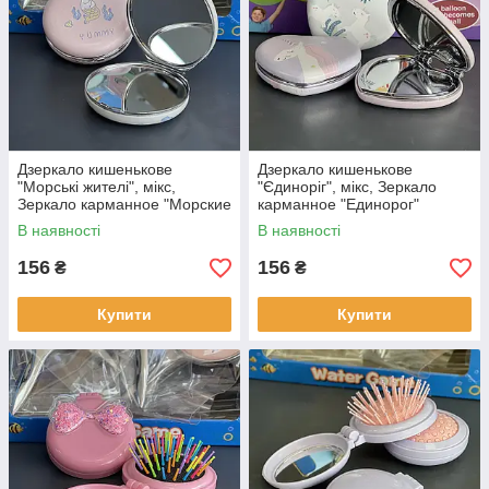
Дзеркало кишенькове
Дзеркало кишенькове
"Морські жителі", мікс,
"Єдиноріг", мікс, Зеркало
Зеркало карманное "Морские
карманное "Единорог"
жители"
В наявності
В наявності
156
156
₴
₴
Купити
Купити