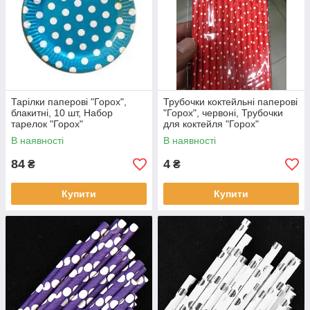
Тарілки паперові "Горох",
Трубочки коктейльні паперові
блакитні, 10 шт, Набор
"Горох", червоні, Трубочки
тарелок "Горох"
для коктейля "Горох"
В наявності
В наявності
84
4
₴
₴
Купити
Купити