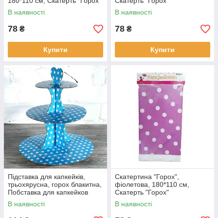
180*110 см, Скатерть "Горох"
Скатерть "Горох"
В наявності
В наявності
78
78
₴
₴
Купити
Купити
Підставка для капкейків,
Скатертина "Горох",
трьохярусна, горох блакитна,
фіолетова, 180*110 см,
Побставка для капкейков
Скатерть "Горох"
В наявності
В наявності