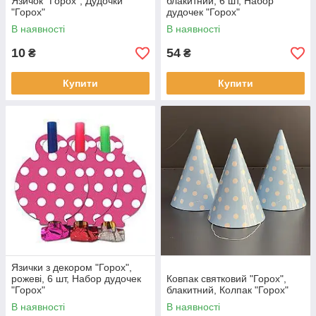
Язичок "Горох", Дудочки
блакитний, 6 шт, Набор
"Горох"
дудочек "Горох"
В наявності
В наявності
10
54
₴
₴
Купити
Купити
Язички з декором "Горох",
рожеві, 6 шт, Набор дудочек
Ковпак святковий "Горох",
"Горох"
блакитний, Колпак "Горох"
В наявності
В наявності