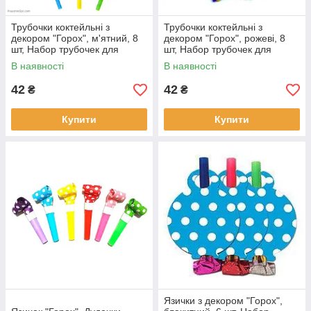
Трубочки коктейльні з
Трубочки коктейльні з
декором "Горох", м'ятний, 8
декором "Горох", рожеві, 8
шт, Набор трубочек для
шт, Набор трубочек для
коктейля "Горох"
коктейля "Горох"
В наявності
В наявності
42
42
₴
₴
Купити
Купити
Язички з декором "Горох",