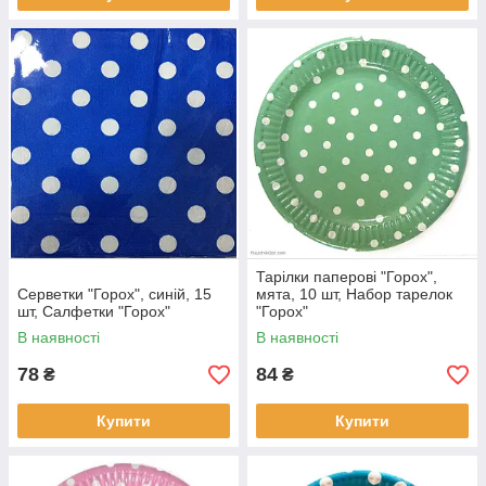
Тарілки паперові "Горох",
Серветки "Горох", синій, 15
мята, 10 шт, Набор тарелок
шт, Салфетки "Горох"
"Горох"
В наявності
В наявності
78
84
₴
₴
Купити
Купити