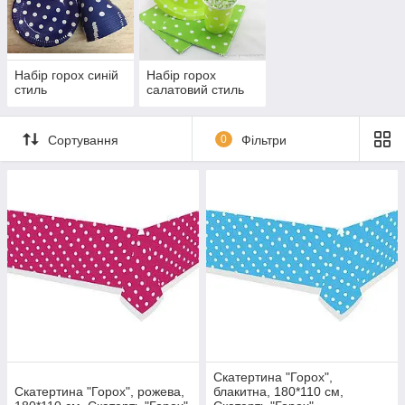
Набір горох синій
Набір горох
стиль
салатовий стиль
Сортування
0
Фільтри
Скатертина "Горох",
Скатертина "Горох", рожева,
блакитна, 180*110 см,