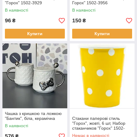
"Горох" 1502-3929
Горох" 1502-3956
В наявності
В наявності
96
150
₴
₴
Купити
Купити
Чашка з кришкою та ложкою
"Бантик", біла, керамічна
Стакани паперові стиль
"Горох", жовті, 6 шт, Набор
В наявності
стаканчиков "Горох" 1502-
3938
576
Немає в наявності
₴