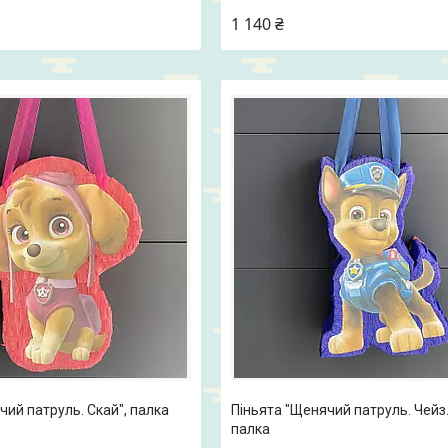
1 140 ₴
чий патруль. Скай", палка
Піньята "Щенячий патруль. Чейз.
палка