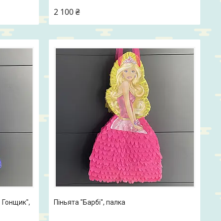
2 100 ₴
 Гонщик",
Піньята "Барбі", палка