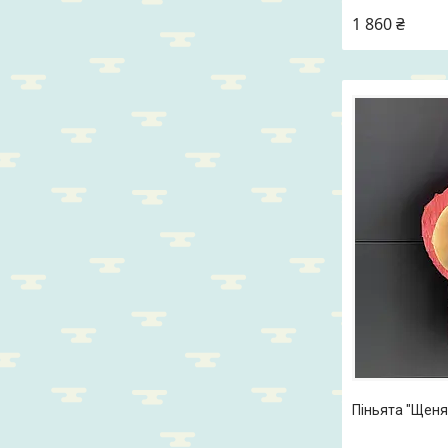
1 860 ₴
Піньята "Щеня