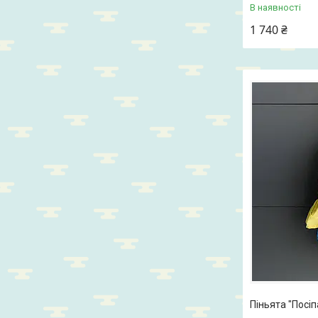
В наявності
1 740 ₴
Піньята "Посіп