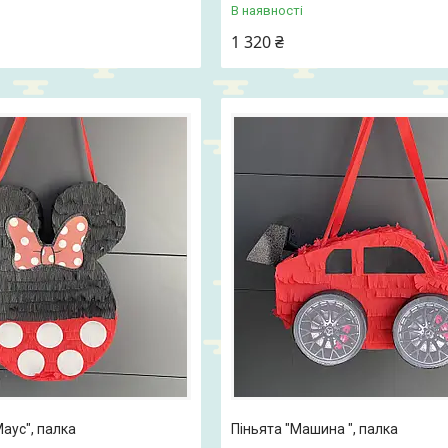
В наявності
1 320 ₴
Маус", палка
Піньята "Машина ", палка