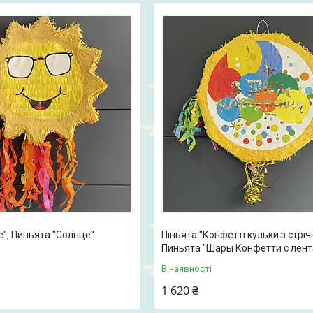
е", Пиньята "Солнце"
Піньята "Конфетті кульки з стріч
Пиньята "Шары Конфетти с лент
В наявності
1 620 ₴