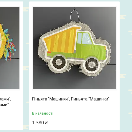
ками",
Піньята "Машинки", Пиньята "Машинки"
ами"
В наявності
1 380 ₴