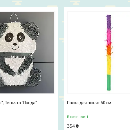
а", Пиньята "Панда"
Палка для піньят 50 см
В наявності
354 ₴