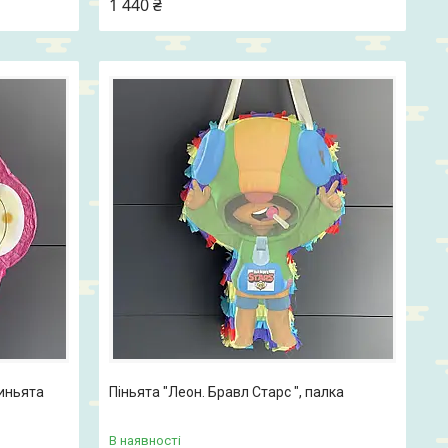
1 440 ₴
Пиньята
Піньята "Леон. Бравл Старс ", палка
В наявності