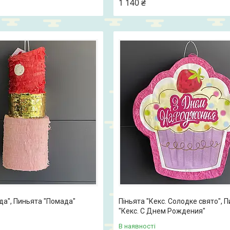
1 140 ₴
да", Пиньята "Помада"
Піньята "Кекс. Солодке свято", 
"Кекс. С Днем Рождения"
В наявності