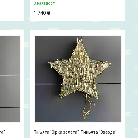
В наявності
1 740 ₴
та"
Піньята "Зірка золота", Пиньята "Звезда"