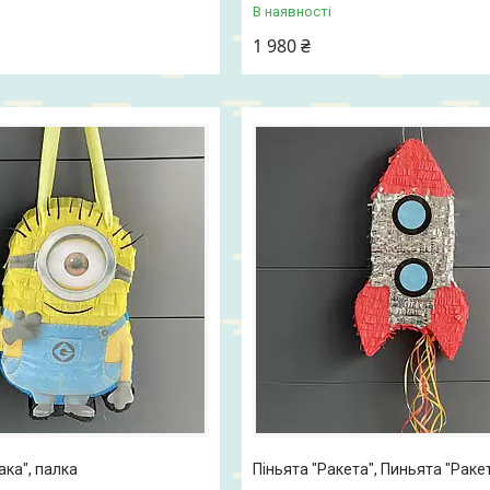
В наявності
1 980 ₴
ака", палка
Піньята "Ракета", Пиньята "Раке