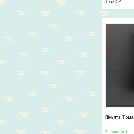
1 620 ₴
Піньята "Пома
В наявності