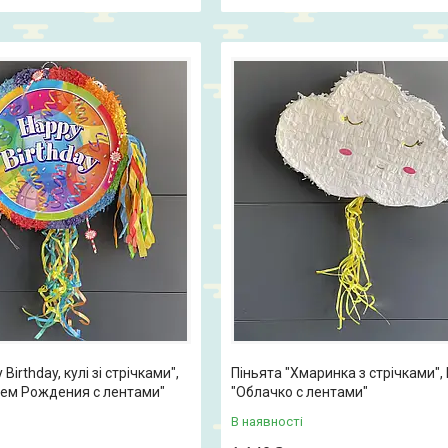
Birthday, кулі зі стрічками",
Піньята "Хмаринка з стрічками",
нем Рождения с лентами"
"Облачко с лентами"
В наявності