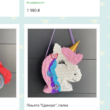
В наявності
1 980 ₴
Піньята "Єдиноріг", палка