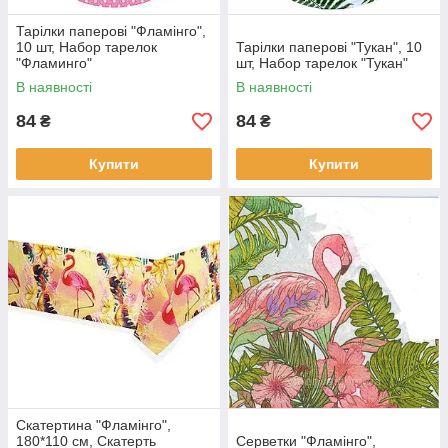
Тарілки паперові "Фламінго",
10 шт, Набор тарелок
Тарілки паперові "Тукан", 10
"Фламинго"
шт, Набор тарелок "Тукан"
В наявності
В наявності
84
84
₴
₴
Купити
Купити
Скатертина "Фламінго",
180*110 см, Скатерть
Серветки "Фламінго",