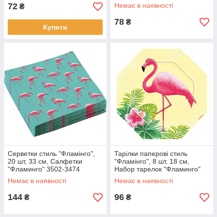
72
Немає в наявності
₴
78
₴
Купити
Серветки стиль "Фламінго",
Тарілки паперові стиль
20 шт, 33 см, Салфетки
"Фламінго", 8 шт, 18 см,
"Фламинго" 3502-3474
Набор тарелок "Фламинго"
3502-0172
Немає в наявності
Немає в наявності
144
96
₴
₴