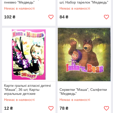
пневмо "Медведь"
шт, Набор тарелок "Медведь"
Немає в наявності
Немає в наявності
102
84
₴
₴
Карти гральні атласні дитячі
"Маша", 36 шт, Карты
Серветки "Маша", Салфетки
игральные детские
"Медведь"
"Медведь"
Немає в наявності
Немає в наявності
12
78
₴
₴