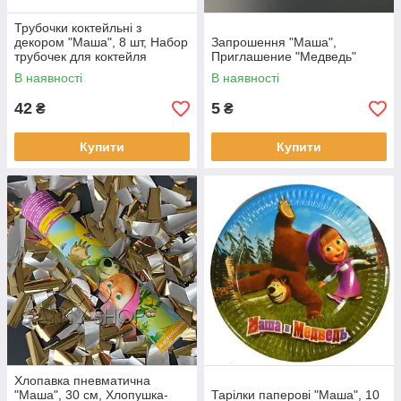
Трубочки коктейльні з
декором "Маша", 8 шт, Набор
Запрошення "Маша",
трубочек для коктейля
Приглашение "Медведь"
"Медведь"
В наявності
В наявності
42
5
₴
₴
Купити
Купити
Хлопавка пневматична
"Маша", 30 см, Хлопушка-
Тарілки паперові "Маша", 10