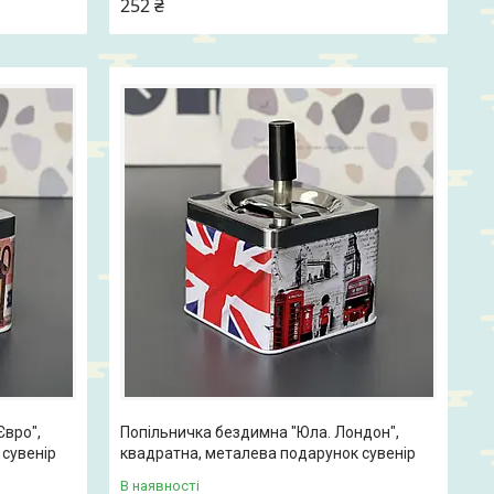
252 ₴
Євро",
Попільничка бездимна "Юла. Лондон",
сувенір
квадратна, металева подарунок сувенір
В наявності