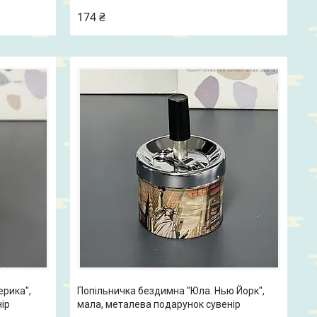
174 ₴
ерика",
Попільничка бездимна "Юла. Нью Йорк",
ір
мала, металева подарунок сувенір