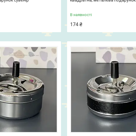
рунок сувенір
квадратна, металева подарунок 
В наявності
174 ₴