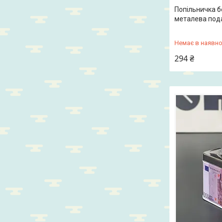
Попільничка б
металева под
Немає в наявно
294 ₴