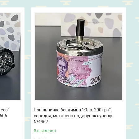
лесо"
Попільничка бездимна "Юла. 200 грн",
1606
середня, металева подарунок сувенір
№4467
В наявності