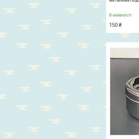
металева пода
В наявності
150 ₴