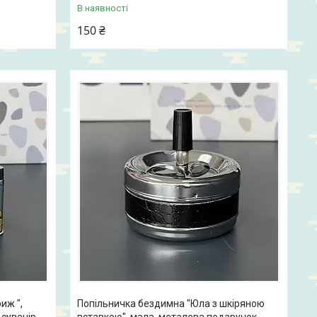
В наявності
150 ₴
иж ",
Попільничка бездимна "Юла з шкіряною