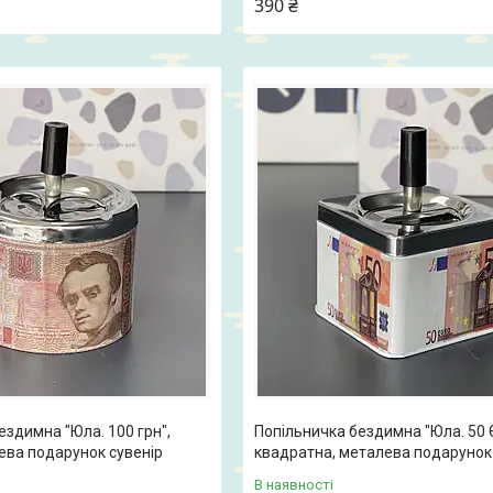
390 ₴
ездимна "Юла. 100 грн",
Попільничка бездимна "Юла. 50 
ева подарунок сувенір
квадратна, металева подарунок 
В наявності