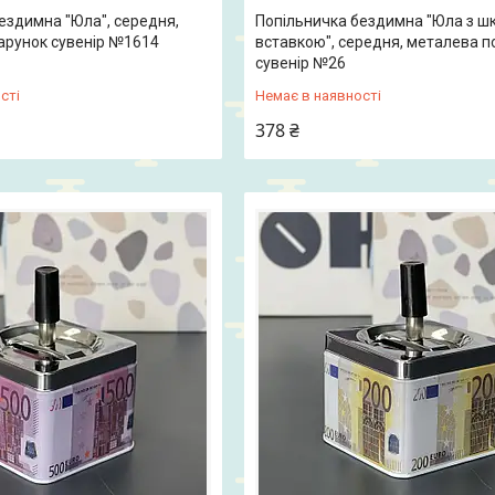
ездимна "Юла", середня,
Попільничка бездимна "Юла з ш
арунок сувенір №1614
вставкою", середня, металева 
сувенір №26
сті
Немає в наявності
378 ₴