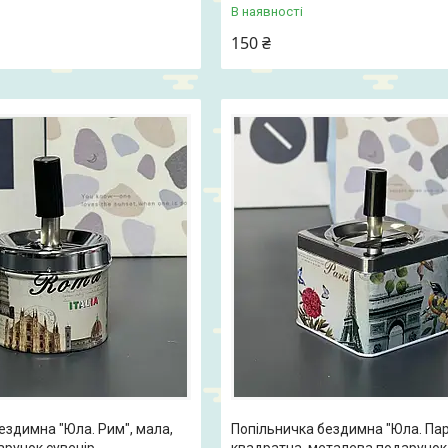
В наявності
150 ₴
ездимна "Юла. Рим", мала,
Попільничка бездимна "Юла. Пар