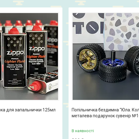
вка для запальнички 125мл
Попільничка бездимна "Юла. Ко
металева подарунок сувенір №
В наявності