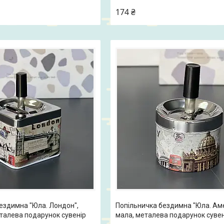
174 ₴
ездимна "Юла. Лондон",
Попільничка бездимна "Юла. Ам
талева подарунок сувенір
мала, металева подарунок сувен