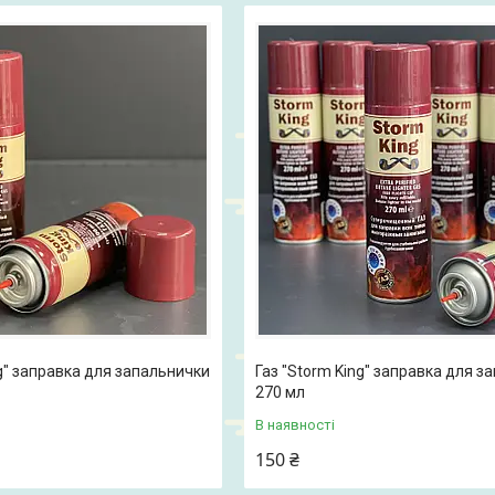
ng" заправка для запальнички
Газ "Storm King" заправка для з
270 мл
В наявності
150 ₴