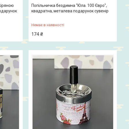
кіряною
Попільничка бездимна "Юла. 100 Євро",
подарунок
квадратна, металева подарунок сувенір
Немає в наявності
174 ₴