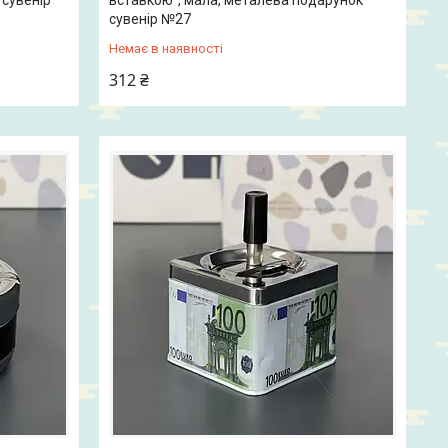
сувенір
вставкою", мала, металева подарунок
сувенір №27
Немає в наявності
312 ₴