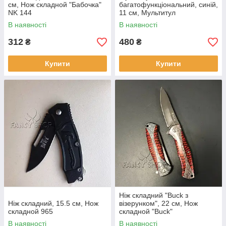
см, Нож складной "Бабочка"
багатофункціональний, синій,
NK 144
11 см, Мультитул
многофункциональной
В наявності
В наявності
312
480
₴
₴
Купити
Купити
Ніж складний "Buck з
Ніж складний, 15.5 см, Нож
візерунком", 22 см, Нож
складной 965
складной "Buck"
В наявності
В наявності