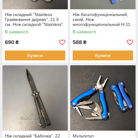
Ніж складний "Stainless
Ніж багатофункціональний,
Гравіювання дерево", 21.5
синій, Нож
см, Нож складной "Stainless"
многофункциональный Н-11
В наявності
В наявності
690
588
₴
₴
Купити
Купити
Ніж складний "Бабочка", 22
Мультитул