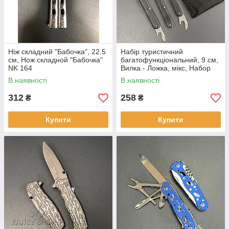
Ніж складний "Бабочка", 22.5
Набір туристичний
см, Нож складной "Бабочка"
багатофункціональний, 9 см,
NK 164
Вилка - Ложка, мікс, Набор
туристический
В наявності
В наявності
многофункциональный NK
163
312
258
₴
₴
Купити
Купити