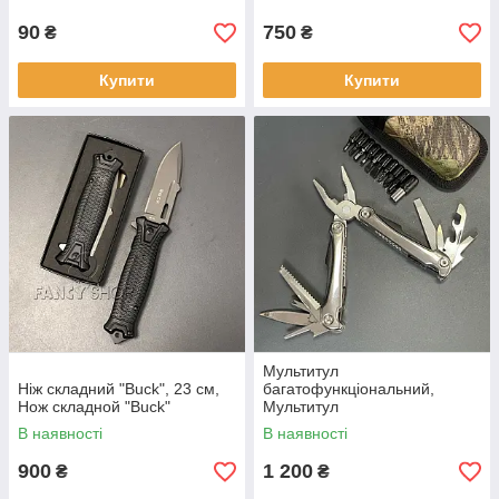
90
750
₴
₴
Купити
Купити
Мультитул
Ніж складний "Buck", 23 см,
багатофункціональний,
Нож складной "Buck"
Мультитул
многофункциональной 832-2
В наявності
В наявності
900
1 200
₴
₴