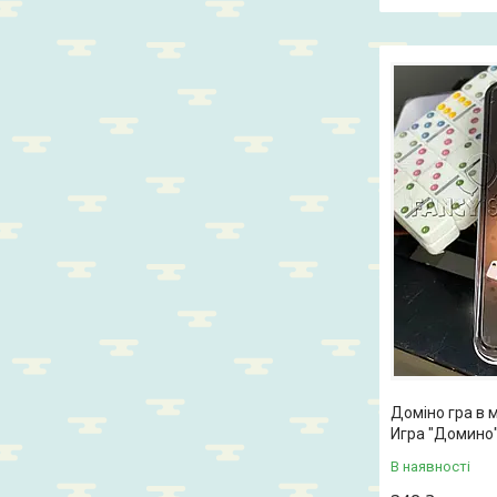
Доміно гра в м
Игра "Домино
В наявності