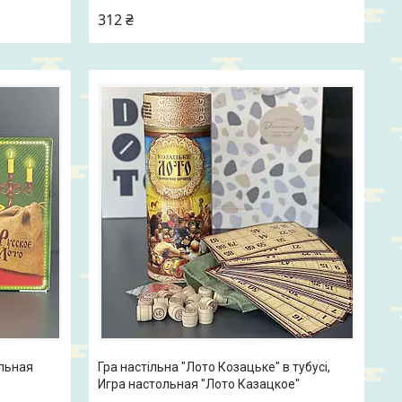
312 ₴
ольная
Гра настільна "Лото Козацьке" в тубусі,
Игра настольная "Лото Казацкое"