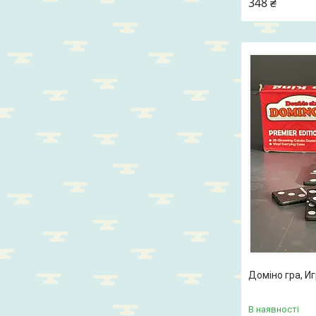
348 ₴
Доміно гра, И
В наявності