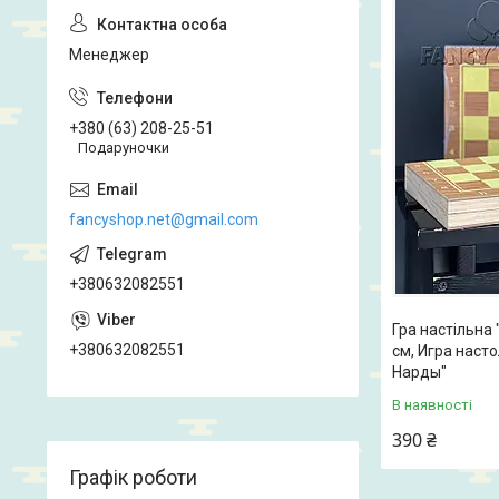
Менеджер
+380 (63) 208-25-51
Подаруночки
fancyshop.net@gmail.com
+380632082551
Гра настільна 
+380632082551
см, Игра наст
Нарды"
В наявності
390 ₴
Графік роботи