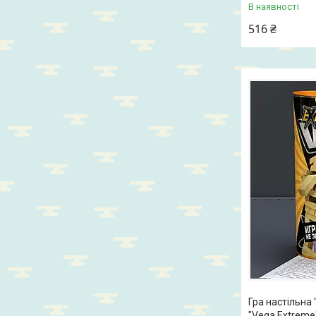
В наявності
516 ₴
Гра настільна
"Vega Extreme