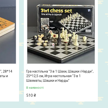
", 28*14
Гра настільна "3 в 1 Шахи, Шашки і Нарди",
аты и
25*12,5 см, Игра настольная "3 в 1
Шахматы, Шашки и Нарды"
В наявності
510 ₴