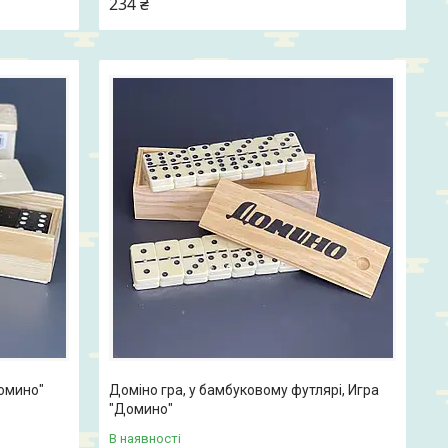
234 ₴
Домино"
Доміно гра, у бамбуковому футлярі, Игра
"Домино"
В наявності