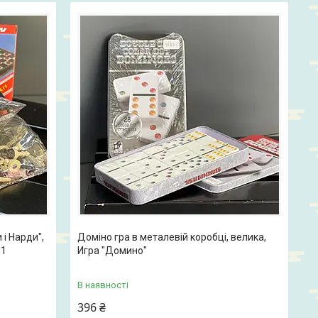
 і Нарди",
Доміно гра в металевій коробці, велика,
 1
Игра "Домино"
В наявності
396 ₴