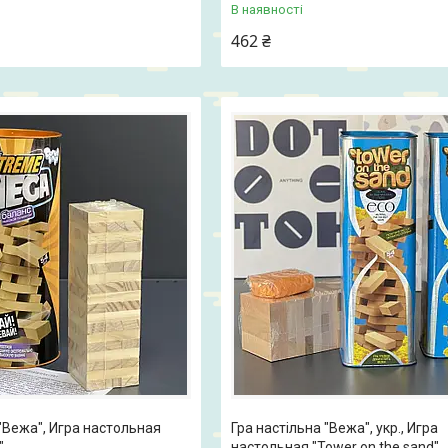
В наявності
462 ₴
 "Вежа", Игра настольная
Гра настільна "Вежа", укр., Игра
"
настольная "Tower on the sand"