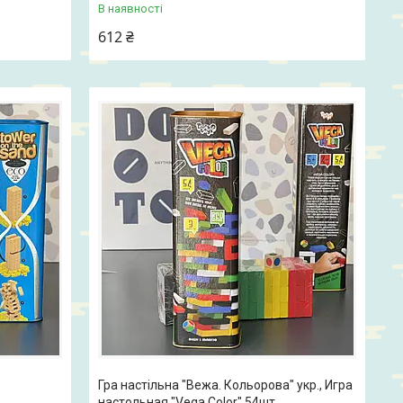
В наявності
612 ₴
Гра настільна "Вежа. Кольорова" укр., Игра
настольная "Vega Color" 54шт.