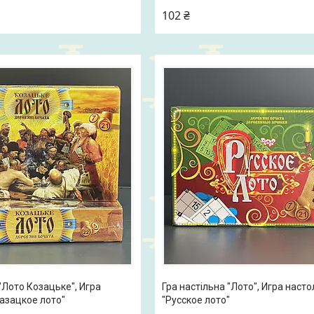
102 ₴
"Лото Козацьке", Игра
Гра настільна "Лото", Игра наст
азацкое лото"
"Русское лото"