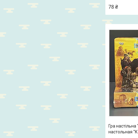
78 ₴
Гра настільна 
настольная "К