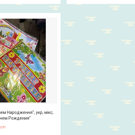
ем Народження", укр, мікс,
Днем Рождения"
сті