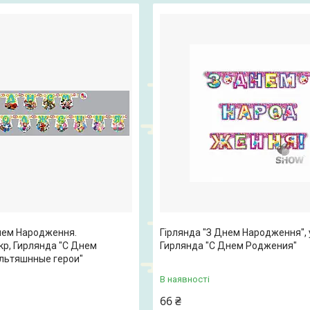
Днем Народження.
Гірлянда "З Днем Народження", 
укр, Гирлянда "С Днем
Гирлянда "С Днем Роджения"
льтяшнные герои"
В наявності
66 ₴