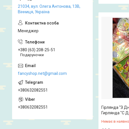
21034, вул. Олега Антонова, 13В,
Вінниця, Україна
Менеджер
+380 (63) 208-25-51
Подаруночки
fancyshop.net@gmail.com
+380632082551
+380632082551
Гірлянда "З Дн
Гирлянда "С 
Немає в наявно