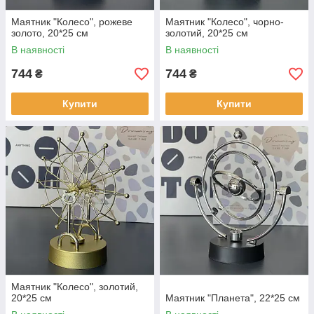
Маятник "Колесо", рожеве
Маятник "Колесо", чорно-
золото, 20*25 см
золотий, 20*25 см
В наявності
В наявності
744
744
₴
₴
Купити
Купити
Маятник "Колесо", золотий,
20*25 см
Маятник "Планета", 22*25 см