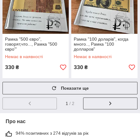
Рамка "500 євро",
Рамка "100 доларів", когда
говорят,что..., Рамка "500
много.., Рамка "100
євро"'
долларов"
Немає в наявності
Немає в наявності
330
330
₴
₴
Показати ще
1
/ 2
Про нас
94% позитивних з 274 відгуків за рік