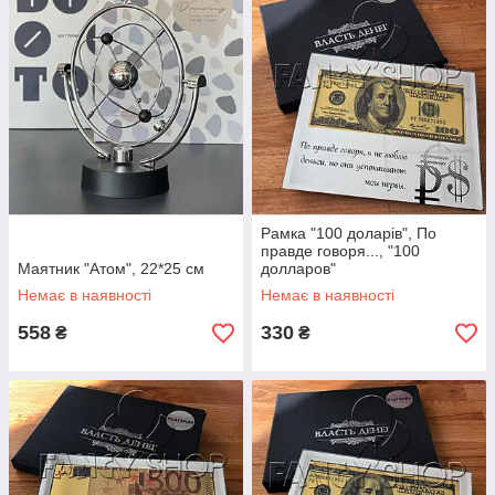
Рамка "100 доларів", По
правде говоря..., "100
Маятник "Атом", 22*25 см
долларов"
Немає в наявності
Немає в наявності
558
330
₴
₴