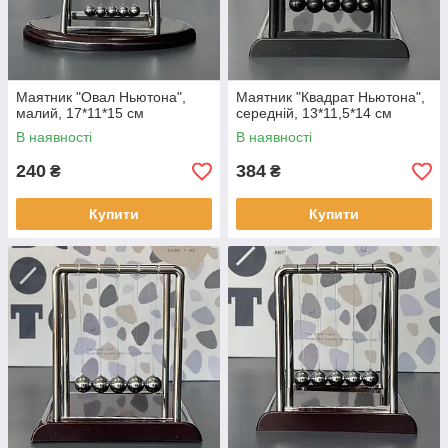
Маятник "Овал Ньютона",
Маятник "Квадрат Ньютона",
малий, 17*11*15 см
середній, 13*11,5*14 см
В наявності
В наявності
240
384
₴
₴
Купити
Купити