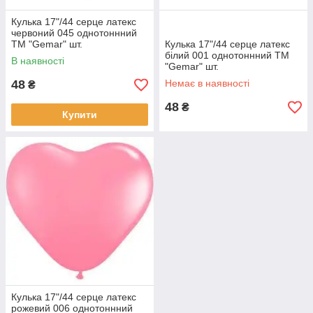
Кулька 17"/44 серце латекс
червоний 045 однотоннний
ТМ "Gemar" шт.
Кулька 17"/44 серце латекс
білий 001 однотоннний ТМ
В наявності
"Gemar" шт.
48
Немає в наявності
₴
48
₴
Купити
Кулька 17"/44 серце латекс
рожевий 006 однотоннний